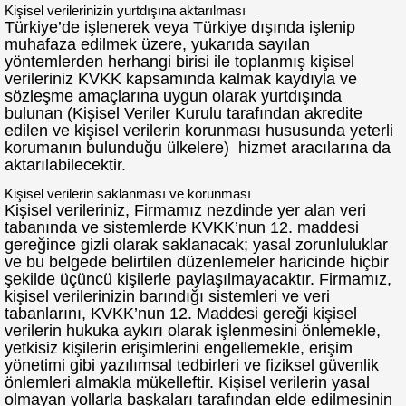
Kişisel verilerinizin yurtdışına aktarılması
Türkiye’de işlenerek veya Türkiye dışında işlenip
muhafaza edilmek üzere, yukarıda sayılan
yöntemlerden herhangi birisi ile toplanmış kişisel
verileriniz KVKK kapsamında kalmak kaydıyla ve
sözleşme amaçlarına uygun olarak yurtdışında
bulunan (Kişisel Veriler Kurulu tarafından akredite
edilen ve kişisel verilerin korunması hususunda yeterli
korumanın bulunduğu ülkelere) hizmet aracılarına da
aktarılabilecektir.
Kişisel verilerin saklanması ve korunması
Kişisel verileriniz, Firmamız nezdinde yer alan veri
tabanında ve sistemlerde KVKK’nun 12. maddesi
gereğince gizli olarak saklanacak; yasal zorunluluklar
ve bu belgede belirtilen düzenlemeler haricinde hiçbir
şekilde üçüncü kişilerle paylaşılmayacaktır. Firmamız,
kişisel verilerinizin barındığı sistemleri ve veri
tabanlarını, KVKK’nun 12. Maddesi gereği kişisel
verilerin hukuka aykırı olarak işlenmesini önlemekle,
yetkisiz kişilerin erişimlerini engellemekle, erişim
yönetimi gibi yazılımsal tedbirleri ve fiziksel güvenlik
önlemleri almakla mükelleftir. Kişisel verilerin yasal
olmayan yollarla başkaları tarafından elde edilmesinin