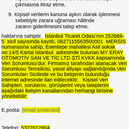
çıkmasına itiraz etme,
9.
Kişisel verilerin kanuna aykırı olarak işlenmesi
sebebiyle zarara uğraması hâlinde
zararın giderilmesini talep etme,
haklarına sahiptir.
İstanbul
Ticaret Odası’nın
252669-
5
sicil sayısında kayıtlı,
0627115563500001
MERSİS
numarasına sahip,
Esentepe mahallesi Asil sokak
no:14/5 Kartal İstanbul
adresinde bulunan MY ERAY
OTOMOTİV SAN VE TİC LTD ŞTİ KVKK kapsamında
Veri Sorumlusu’dur. Firmamız tarafından atanacak Veri
Sorumlusu Temsilcisi, yasal altyapı sağlandığında Veri
Sorumluları Sicilinde ve bu belgenin bulunduğu
internet adresinde ilan edilecektir. Kişisel Veri
Sahipleri, sorularını, görüşlerini veya taleplerini
aşağıdaki iletişim kanallarından herhangi birisine
yöneltebilir:
E.posta:
[email protected]
Telefon:
5327612804