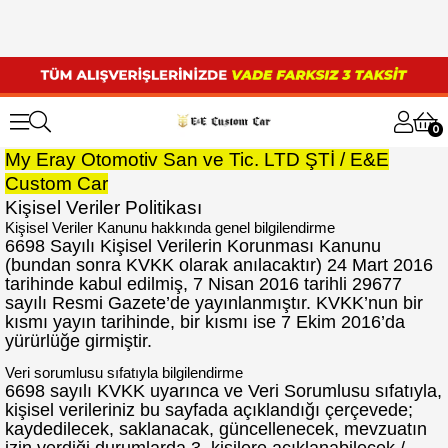
0
My Eray Otomotiv San ve Tic. LTD ŞTİ / E&E
Custom Car
Kişisel Veriler Politikası
Kişisel Veriler Kanunu hakkında genel bilgilendirme
6698 Sayılı Kişisel Verilerin Korunması Kanunu
(bundan sonra KVKK olarak anılacaktır) 24 Mart 2016
tarihinde kabul edilmiş, 7 Nisan 2016 tarihli 29677
sayılı Resmi Gazete’de yayınlanmıştır. KVKK’nun bir
kısmı yayın tarihinde, bir kısmı ise 7 Ekim 2016’da
yürürlüğe girmiştir.
Veri sorumlusu sıfatıyla bilgilendirme
6698 sayılı KVKK uyarınca ve Veri Sorumlusu sıfatıyla,
kişisel verileriniz bu sayfada açıklandığı çerçevede;
kaydedilecek, saklanacak, güncellenecek, mevzuatın
izin verdiği durumlarda 3. kişilere açıklanabilecek /