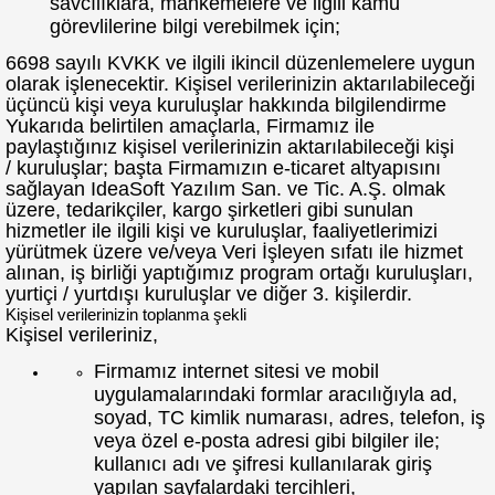
savcılıklara, mahkemelere ve ilgili kamu
görevlilerine bilgi verebilmek için;
6698 sayılı KVKK ve ilgili ikincil düzenlemelere uygun
olarak işlenecektir. Kişisel verilerinizin aktarılabileceği
üçüncü kişi veya kuruluşlar hakkında bilgilendirme
Yukarıda belirtilen amaçlarla, Firmamız ile
paylaştığınız kişisel verilerinizin aktarılabileceği kişi
/ kuruluşlar; başta Firmamızın e-ticaret altyapısını
sağlayan IdeaSoft Yazılım San. ve Tic. A.Ş. olmak
üzere, tedarikçiler, kargo şirketleri gibi sunulan
hizmetler ile ilgili kişi ve kuruluşlar, faaliyetlerimizi
yürütmek üzere ve/veya Veri İşleyen sıfatı ile hizmet
alınan, iş birliği yaptığımız program ortağı kuruluşları,
yurtiçi / yurtdışı kuruluşlar ve diğer 3. kişilerdir.
Kişisel verilerinizin toplanma şekli
Kişisel verileriniz,
Firmamız internet sitesi ve mobil
uygulamalarındaki formlar aracılığıyla ad,
soyad, TC kimlik numarası, adres, telefon, iş
veya özel e-posta adresi gibi bilgiler ile;
kullanıcı adı ve şifresi kullanılarak giriş
yapılan sayfalardaki tercihleri,