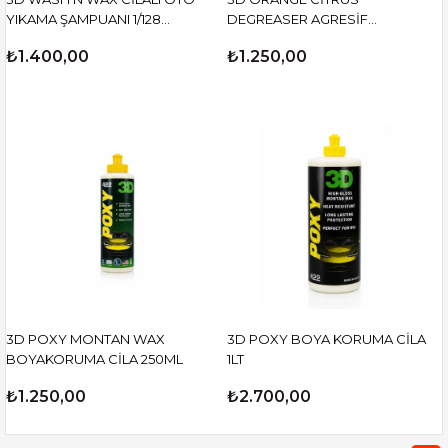
YIKAMA ŞAMPUANI 1/128
DEGREASER AGRESİF
KONSANTRE 3.79LT
TEMİZLEYİCİ 3,79 LİTRE
₺1.400,00
₺1.250,00
3D POXY MONTAN WAX
3D POXY BOYA KORUMA CİLA
BOYAKORUMA CİLA 250ML
1LT
₺1.250,00
₺2.700,00