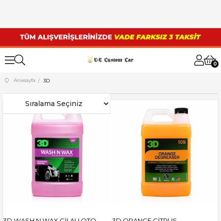
0
Anasayfa
3D
3D WASH N WAX CİLALI OTO
3D ORANGE CİTRUS