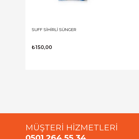
SUFF SİHİRLİ SÜNGER
₺150,00
MÜŞTERİ HİZMETLERİ
0501 264 55 34