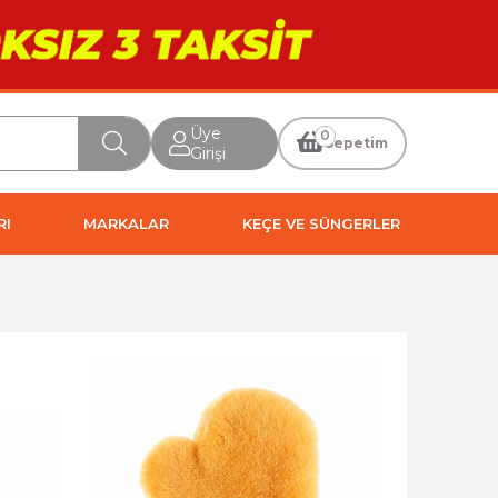
Üye
0
Sepetim
Girişi
RI
MARKALAR
KEÇE VE SÜNGERLER