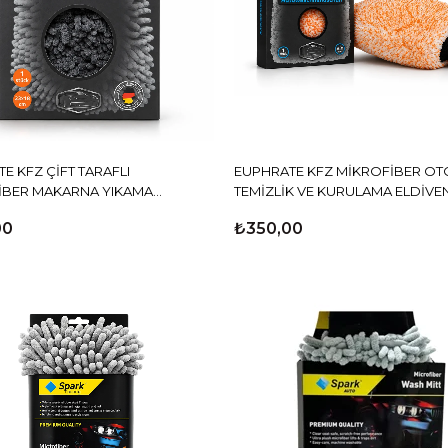
E KFZ ÇİFT TARAFLI
EUPHRATE KFZ MİKROFİBER OT
İBER MAKARNA YIKAMA
TEMİZLİK VE KURULAMA ELDİVEN
İ 23x18 cm
cm
00
₺350,00