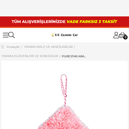
0
Anasayfa
YIKAMA MALZ VE AKSESUARLAR
YIKAMA ELDİVENLERİ VE SÜNGERLER
PURESTAR ARAÇ YIKAMA PELUŞU (CREAMY WASH PAD PURPLE 1200 GSM 22x15 )