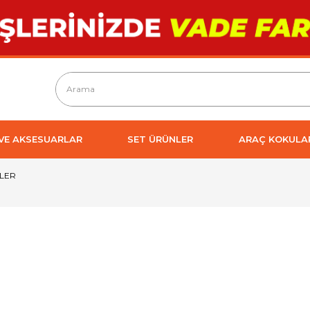
 VE AKSESUARLAR
SET ÜRÜNLER
ARAÇ KOKULA
LER