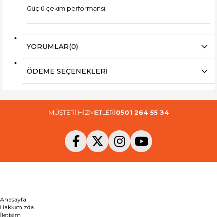
Güçlü çekim performansi.
YORUMLAR
(0)
ÖDEME SEÇENEKLERI
MÜŞTERİ HİZMETLERİ
0501 264 55 34
Anasayfa
Hakkımızda
İletişim