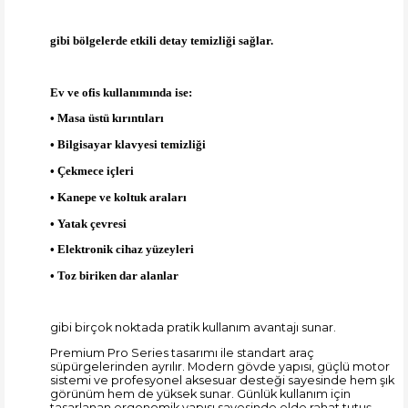
gibi bölgelerde etkili detay temizliği sağlar.
Ev ve ofis kullanımında ise:
• Masa üstü kırıntıları
• Bilgisayar klavyesi temizliği
• Çekmece içleri
• Kanepe ve koltuk araları
• Yatak çevresi
• Elektronik cihaz yüzeyleri
• Toz biriken dar alanlar
gibi birçok noktada pratik kullanım avantajı sunar.
Premium Pro Series tasarımı ile standart araç
süpürgelerinden ayrılır. Modern gövde yapısı, güçlü motor
sistemi ve profesyonel aksesuar desteği sayesinde hem şık
görünüm hem de yüksek sunar. Günlük kullanım için
tasarlanan ergonomik yapısı sayesinde elde rahat tutuş