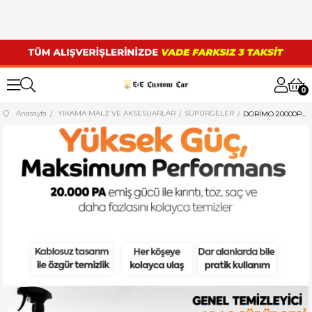
0
Anasayfa
YIKAMA MALZ VE AKSESUARLAR
SÜPÜRGELER
DORİMO 20000PA ULTRA GÜÇLÜ VAKUMLU KABLOSUZ ÜFLEMELİ ARAÇ SÜPÜRGESİ