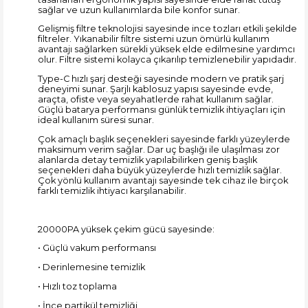
sağlar ve uzun kullanımlarda bile konfor sunar.
Gelişmiş filtre teknolojisi sayesinde ince tozları etkili şekilde
filtreler. Yıkanabilir filtre sistemi uzun ömürlü kullanım
avantajı sağlarken sürekli yüksek elde edilmesine yardımcı
olur. Filtre sistemi kolayca çıkarılıp temizlenebilir yapıdadır.
Type-C hızlı şarj desteği sayesinde modern ve pratik şarj
deneyimi sunar. Şarjlı kablosuz yapısı sayesinde evde,
araçta, ofiste veya seyahatlerde rahat kullanım sağlar.
Güçlü batarya performansı günlük temizlik ihtiyaçları için
ideal kullanım süresi sunar.
Çok amaçlı başlık seçenekleri sayesinde farklı yüzeylerde
maksimum verim sağlar. Dar uç başlığı ile ulaşılması zor
alanlarda detay temizlik yapılabilirken geniş başlık
seçenekleri daha büyük yüzeylerde hızlı temizlik sağlar.
Çok yönlü kullanım avantajı sayesinde tek cihaz ile birçok
farklı temizlik ihtiyacı karşılanabilir.
20000PA yüksek çekim gücü sayesinde:
• Güçlü vakum performansı
• Derinlemesine temizlik
• Hızlı toz toplama
• İnce partikül temizliği