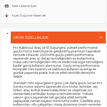
İstek Listeme Ekle
Fiyat Düşünce Haber Ver
ÜRÜN ÖZELLIKLERI
Pro Kablosuz Araç ve El Süpürgesi, yüksek performanslı
güçlü motor teknolojisi ile geliştirilmiş premium taşınabilir
temizlik cihazıdır. 20000PA güçlü çekim performansı
sayesinde araç içi detay temizliğinden ev kullanımına,
masa üstü temizliğinden ofis ve elektronik eşya temizliğine
kadar geniş kullanım alanı sunar. Güçlü emiş performansı,
kompakt mini tasarımı ve kablosuz kullanım avantajı ile
günlük yaşamda pratik, hızlı ve etkili temizlik deneyimi
sağlar.
Standart mini süpürgelere göre çok daha güçlü sunan Pro
Series motor sistemi sayesinde ince tozlar, kırıntılar, saç
telleri, araç koltuk aralarındaki kirler ve ulaşılması zor
alanlardaki partiküller kolayca temizlenebilir. Yüksek
vakum gücü sayesinde tek geçişte etkili temizlik
sağlayarak zaman kaybını minimuma indirir. Özellikle araç
kullanıcıları, ofis çalışanları, masa düzenine önem verenler