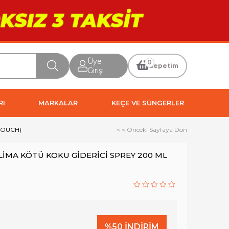
Üye
0
Sepetim
Girişi
RI
MARKALAR
KEÇE VE SÜNGERLER
TOUCH)
< < Önceki Sayfaya Dön
LİMA KÖTÜ KOKU GİDERİCİ SPREY 200 ML
%
50
İNDIRIM