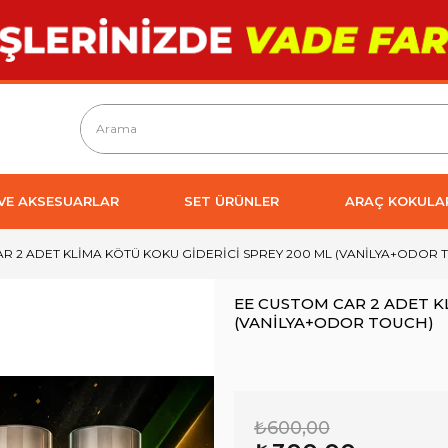
 VE AKSESUARLAR
SET ÜRÜNLER
ARAÇ KOKULA
R 2 ADET KLİMA KÖTÜ KOKU GİDERİCİ SPREY 200 ML (VANİLYA+ODOR 
EE CUSTOM CAR 2 ADET K
(VANİLYA+ODOR TOUCH)
₺600,00