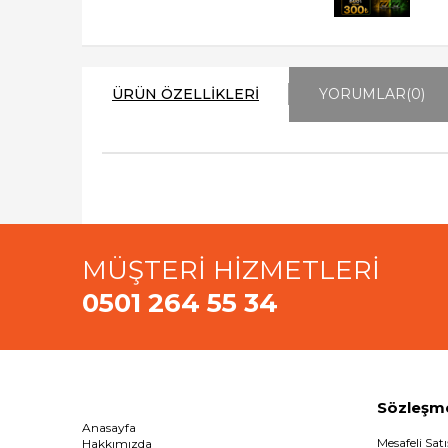
ÜRÜN ÖZELLIKLERI
YORUMLAR
(0)
MÜŞTERİ HİZMETLERİ
0501 264 55 34
Sözleşm
Anasayfa
Mesafeli Sat
Hakkımızda