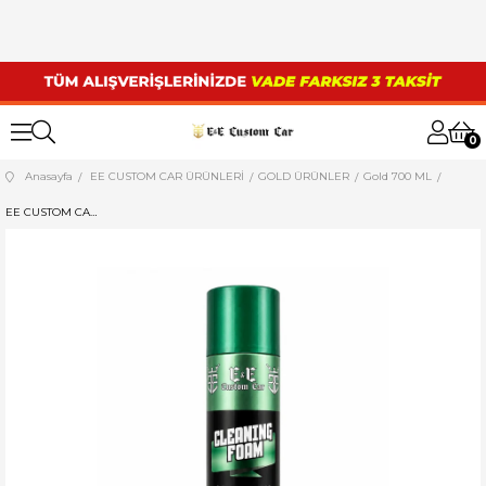
0
Anasayfa
EE CUSTOM CAR ÜRÜNLERİ
GOLD ÜRÜNLER
Gold 700 ML
EE CUSTOM CAR AKTİF KÖPÜK SPREY (CLEANİNG FOAM) 600 ML