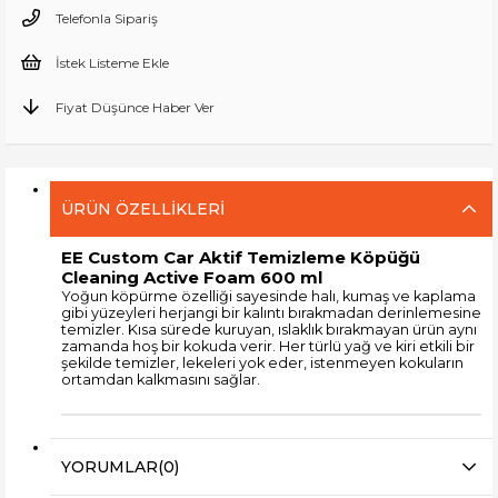
Telefonla Sipariş
İstek Listeme Ekle
Fiyat Düşünce Haber Ver
ÜRÜN ÖZELLIKLERI
EE Custom Car Aktif Temizleme Köpüğü
Cleaning Active Foam 600 ml
Yoğun köpürme özelliği sayesinde halı, kumaş ve kaplama
gibi yüzeyleri herjangi bir kalıntı bırakmadan derinlemesine
temizler. Kısa sürede kuruyan, ıslaklık bırakmayan ürün aynı
zamanda hoş bir kokuda verir. Her türlü yağ ve kiri etkili bir
şekilde temizler, lekeleri yok eder, istenmeyen kokuların
ortamdan kalkmasını sağlar.
YORUMLAR
(0)