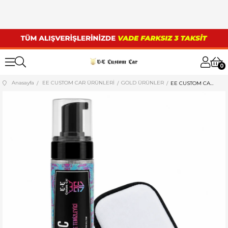
0
Anasayfa
EE CUSTOM CAR ÜRÜNLERİ
GOLD ÜRÜNLER
EE CUSTOM CAR APC DERİ VE ALACANTARA TEMİZLEYİCİ+ PURESTAR NANO FIBER - SCRUP PAD - LÜKS PLASTİK VE DERİ TEMİZLİK PEDİ