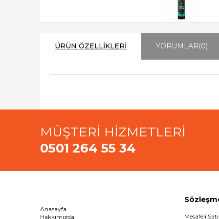
ÜRÜN ÖZELLIKLERI
YORUMLAR
(0)
MÜŞTERİ HİZMETLERİ
0501 264 55 34
Sözleşm
Anasayfa
Mesafeli Sat
Hakkımızda