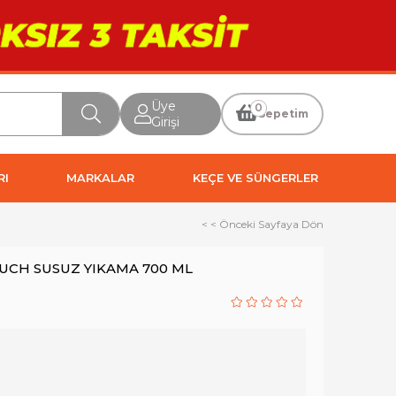
Üye
0
Sepetim
Girişi
RI
MARKALAR
KEÇE VE SÜNGERLER
< < Önceki Sayfaya Dön
UCH SUSUZ YIKAMA 700 ML