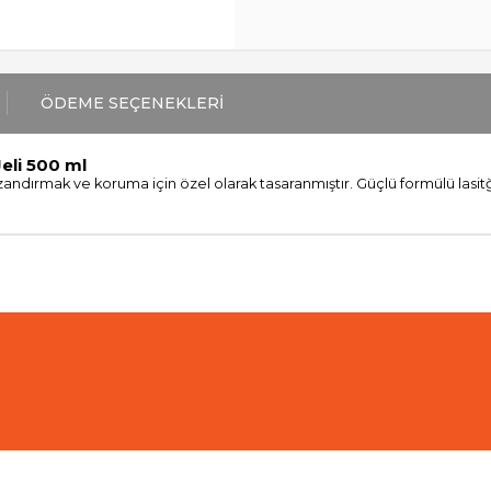
ÖDEME SEÇENEKLERI
eli 500 ml
 kazandırmak ve koruma için özel olarak tasaranmıştır. Güçlü formülü lasitğ