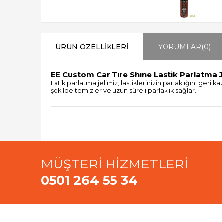
ÜRÜN ÖZELLIKLERI
YORUMLAR
(0)
EE Custom Car Tıre Shıne Lastik Parlatma J
Latik parlatma jelimiz, lastiklerinizin parlaklığını geri
şekilde temizler ve uzun süreli parlaklık sağlar.
MÜŞTERİ HİZMETLERİ
0501 264 55 34