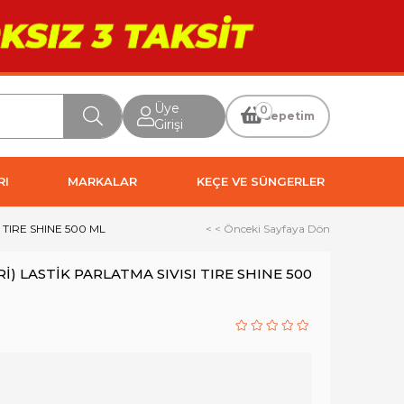
Üye
0
Sepetim
Girişi
RI
MARKALAR
KEÇE VE SÜNGERLER
 TIRE SHINE 500 ML
< < Önceki Sayfaya Dön
) LASTİK PARLATMA SIVISI TIRE SHINE 500