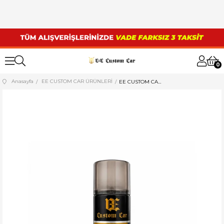
0
Anasayfa
EE CUSTOM CAR ÜRÜNLERİ
EE CUSTOM CAR KLİMA KOKU GİDERİCİ 200 ML (VANİLYA)