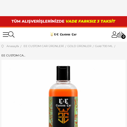
0
Anasayfa
EE CUSTOM CAR ÜRÜNLERİ
GOLD ÜRÜNLER
Gold 700 ML
EE CUSTOM CAR PREWASH ÖN YIKAMA ŞAMPUANI 700 ML