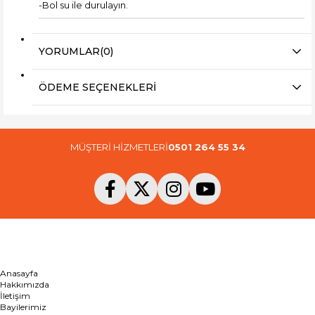
-Bol su ile durulayın.
YORUMLAR
(0)
ÖDEME SEÇENEKLERI
MÜŞTERİ HİZMETLERİ
0501 264 55 34
Anasayfa
Hakkımızda
İletişim
Bayilerimiz