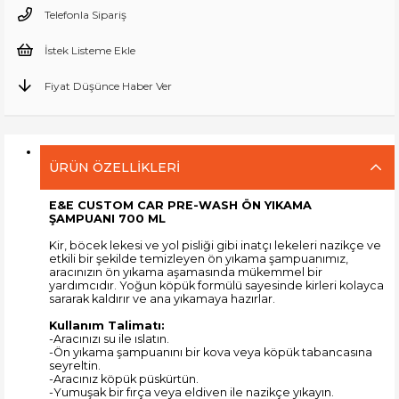
Telefonla Sipariş
İstek Listeme Ekle
Fiyat Düşünce Haber Ver
ÜRÜN ÖZELLIKLERI
E&E CUSTOM CAR PRE-WASH ÖN YIKAMA
ŞAMPUANI 700 ML
Kir, böcek lekesi ve yol pisliği gibi inatçı lekeleri nazikçe ve
etkili bir şekilde temizleyen ön yıkama şampuanımız,
aracınızın ön yıkama aşamasında mükemmel bir
yardımcıdır. Yoğun köpük formülü sayesinde kirleri kolayca
sararak kaldırır ve ana yıkamaya hazırlar.
Kullanım Talimatı:
-Aracınızı su ile ıslatın.
-Ön yıkama şampuanını bir kova veya köpük tabancasına
seyreltin.
-Aracınız köpük püskürtün.
-Yumuşak bir fırça veya eldiven ile nazikçe yıkayın.