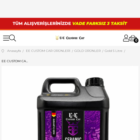
0
Anasayfa
EE CUSTOM CAR ÜRÜNLERİ
GOLD ÜRÜNLER
Gold 5 Litre
EE CUSTOM CAR SERAMİK ŞAMPUAN 5 LİTRE