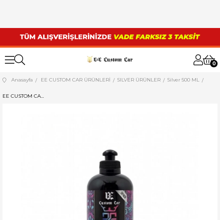
0
Anasayfa
EE CUSTOM CAR ÜRÜNLERİ
SILVER ÜRÜNLER
Silver 500 ML
EE CUSTOM CAR (SILVER SERİ) DIŞ PLASTİK AKSAM YENİLEYİCİ/KORUYUCU (EXTERIOR TRIM) 500 ML