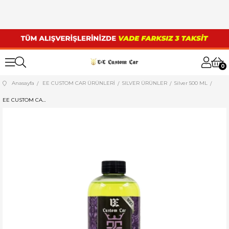
0
Anasayfa
EE CUSTOM CAR ÜRÜNLERİ
SILVER ÜRÜNLER
Silver 500 ML
EE CUSTOM CAR (SILVER SERİ) PH NOTR SERAMİK ETKİLİ ŞAMPUAN 500 ML