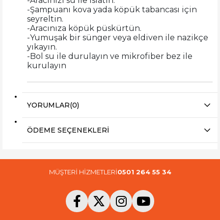
-Aracınızı su ile ıslatın.
-Şampuanı kova yada köpük tabancası için
seyreltin.
-Aracınıza köpük püskürtün.
-Yumuşak bir sünger veya eldiven ile nazikçe
yıkayın.
-Bol su ile durulayın ve mikrofiber bez ile
kurulayın
YORUMLAR
(0)
ÖDEME SEÇENEKLERI
MÜŞTERİ HİZMETLERİ
0501 264 55 34