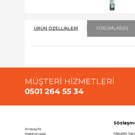
ÜRÜN ÖZELLIKLERI
YORUMLAR
(0)
MÜŞTERİ HİZMETLERİ
0501 264 55 34
Sözleşm
Anasayfa
Mesafeli Sat
Hakkımızda