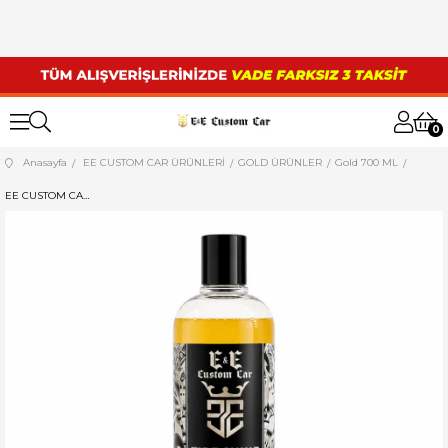
0
Anasayfa
EE CUSTOM CAR ÜRÜNLERİ
GOLD ÜRÜNLER
Gold 700 ML
EE CUSTOM CAR TİRE SHİNE BUSINESS LASTİK PARLATMA JELİ 700 ML