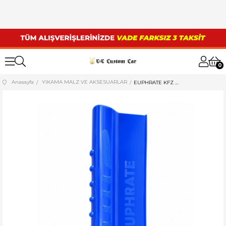
0
Anasayfa
YIKAMA MALZ VE AKSESUARLAR
EUPHRATE KFZ SİLİKON ÇEKÇEK