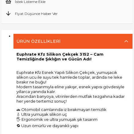
İstek Listeme Ekle
Fiyat Düşünce Haber Ver
ÜRÜN ÖZELLIKLERI
Euphrate Kfz Silikon Çekçek 3152
– Cam
Temizliğinde Şıklığın ve Gücün Adı!
Euphrate Kfz Esnek Yapılı Silikon Çekçek, yumuşacık
silikon ucu ile suyu tek hamlede toplar, ardında ne leke
bırakır ne buğu!
Modern tasarımıyla eline yakışır, esnek yapısı gövdesiyle
yıllarca yanında kalır.
Aracından banyoya, vitrinlerden mutfak tezgahına kadar
her yerde tertemiz sonuç!
🚗 Otomobil camlarında iz bırakmayan temizlik
💧 Ultra yumuşak silikon uç
🖐️ Ergonomik ve ultra yumuşak şık tasarım
🔁 Uzun ömürlü ve dayanıklı yapı