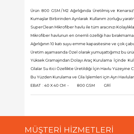
Ürün 800 GSM / M2 Ağırlığında Üretilmiş ve Kenarsız'
Kumaşlar Birbirinden Ayrılarak Kullanım zorluğu yaratm
SuperClean Mikrofiber havlu ile tüm aracınızı Kolaylıkla 
Mikrofiber havlunun en önemli özelliği hav bırakmam
Ağırlığının 10 katı suyu emme kapasitesine ve çok çabu
Üretim aşamasında Özel olarak yumuşattığımız bu ürün
Yüksek Gramajından Dolayı Araç Kurulama İçinde Kulla
Cilalar Su itici Özellikte Üretildiği İçin Havlu Yüzey
Bu Yüzden Kurulama ve Cila İşlemleri için Ayrı Havlul
EBAT : 40 X 40 CM - 800 GSM GRİ
MÜŞTERİ HİZMETLERİ