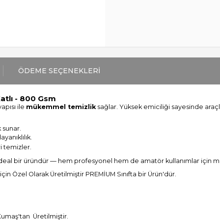
ÖDEME SEÇENEKLERI
Katlı - 800 Gsm
apısı ile
mükemmel temizlik
sağlar. Yüksek emiciliği sayesinde araçla
 sunar.
yanıklılık.
 temizler.
in ideal bir üründür — hem profesyonel hem de amatör kullanımlar için
in Özel Olarak Üretilmiştir PREMİUM Sınıfta bir Ürün'dür.
umaş'tan Üretilmiştir.