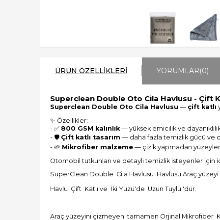
ÜRÜN ÖZELLIKLERI
YORUMLAR
(0)
Superclean Double Oto Cila Havlusu - Çift 
Superclean Double Oto Cila Havlusu
—
çift katlı
y
✨ Özellikler:
- ✅
800 GSM kalınlık
— yüksek emicilik ve dayanıklılık
- 🛡
Çift katlı tasarım
— daha fazla temizlik gücü ve da
- 🌱
Mikrofiber malzeme
— çizik yapmadan yüzeyleri
Otomobil tutkunları ve detaylı temizlik isteyenler iç
SuperClean Double Cila Havlusu Havlusu Araç yüzeyi iç
Havlu Çift Katlı ve İki Yüzü'de Uzun Tüylü 'dür.
Araç yüzeyini çizmeyen tamamen Orjinal Mikrofiber K