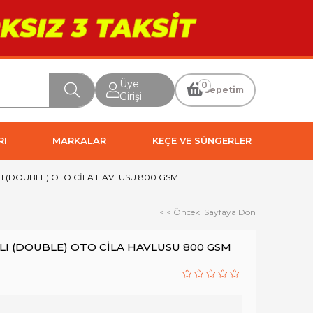
Üye
0
Sepetim
Girişi
RI
MARKALAR
KEÇE VE SÜNGERLER
LI (DOUBLE) OTO CİLA HAVLUSU 800 GSM
< < Önceki Sayfaya Dön
LI (DOUBLE) OTO CİLA HAVLUSU 800 GSM