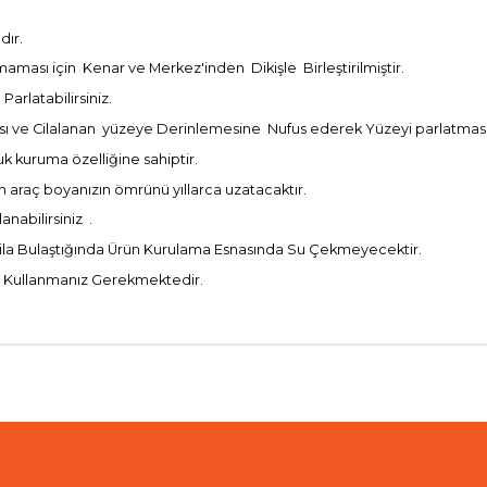
dır.
aması için Kenar ve Merkez'inden Dikişle Birleştirilmiştir.
Parlatabilirsiniz.
ası ve Cilalanan yüzeye Derinlemesine Nufus ederek Yüzeyi parlatmas
k kuruma özelliğine sahiptir.
 araç boyanızın ömrünü yıllarca uzatacaktır.
nabilirsiniz .
ine Cila Bulaştığında Ürün Kurulama Esnasında Su Çekmeyecektir.
ar Kullanmanız Gerekmektedir.