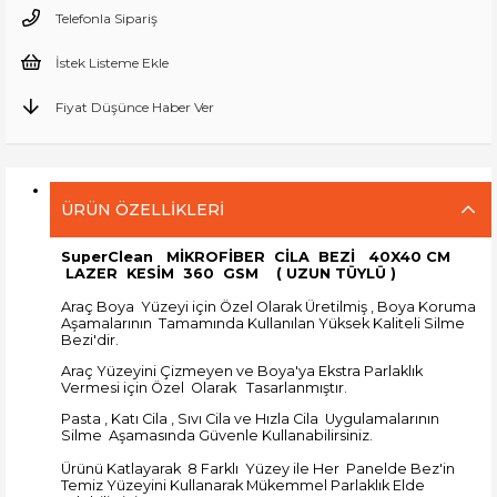
Telefonla Sipariş
İstek Listeme Ekle
Fiyat Düşünce Haber Ver
ÜRÜN ÖZELLIKLERI
SuperClean MİKROFİBER CİLA BEZİ 40X40 CM
LAZER KESİM 360 GSM ( UZUN TÜYLÜ )
Araç Boya Yüzeyi için Özel Olarak Üretilmiş , Boya Koruma
Aşamalarının Tamamında Kullanılan Yüksek Kaliteli Silme
Bezi'dir.
Araç Yüzeyini Çizmeyen ve Boya'ya Ekstra Parlaklık
Vermesi için Özel Olarak Tasarlanmıştır.
Pasta , Katı Cila , Sıvı Cila ve Hızla Cila Uygulamalarının
Silme Aşamasında Güvenle Kullanabilirsiniz.
Ürünü Katlayarak 8 Farklı Yüzey ile Her Panelde Bez'in
Temiz Yüzeyini Kullanarak Mükemmel Parlaklık Elde