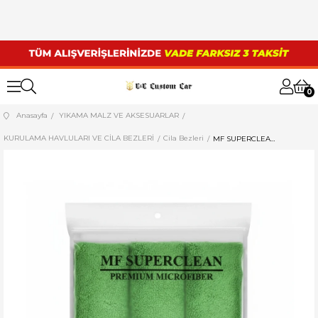
0
Anasayfa
YIKAMA MALZ VE AKSESUARLAR
KURULAMA HAVLULARI VE CİLA BEZLERİ
Cila Bezleri
MF SUPERCLEAN MİKROFİBER CİLA BEZİ 40x40 CM UZUN TÜYLÜ 360 GSM