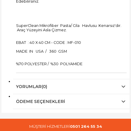
Edebilirsiniz.
SuperClean Mikrofiber Pasta/ Cila Havlusu Kenarsız'dır.
Araç Yüzeyini Asla Çizmez.
EBAT : 40 X 40 CM - CODE : MF-010
MADE IN USA / 360 GSM
%70 POLYESTER / %30 POLYAMIDE
YORUMLAR
(0)
ÖDEME SEÇENEKLERI
MÜŞTERİ HİZMETLERİ
0501 264 55 34