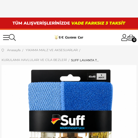
0
Anasayfa
YIKAMA MALZ VE AKSESUARLAR
KURULAMA HAVLULARI VE CİLA BEZLERİ
SUFF LAVANTA TIRTIKLI KUAFÖR BEZİ (40x40 cm)